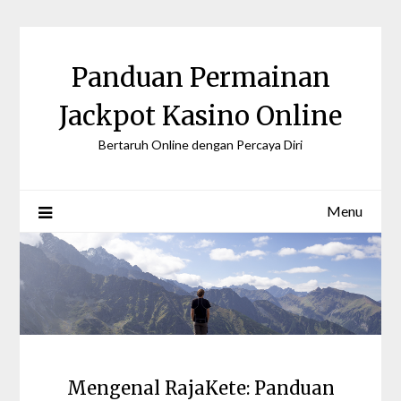
Skip
to
content
Panduan Permainan
Jackpot Kasino Online
Bertaruh Online dengan Percaya Diri
Menu
Mengenal RajaKete: Panduan