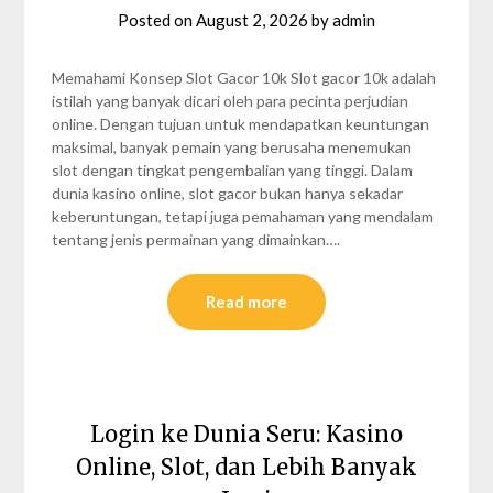
Posted on
August 2, 2026
by
admin
Memahami Konsep Slot Gacor 10k Slot gacor 10k adalah
istilah yang banyak dicari oleh para pecinta perjudian
online. Dengan tujuan untuk mendapatkan keuntungan
maksimal, banyak pemain yang berusaha menemukan
slot dengan tingkat pengembalian yang tinggi. Dalam
dunia kasino online, slot gacor bukan hanya sekadar
keberuntungan, tetapi juga pemahaman yang mendalam
tentang jenis permainan yang dimainkan….
Read more
Login ke Dunia Seru: Kasino
Online, Slot, dan Lebih Banyak