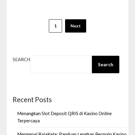
Posts
1
Next
pagination
SEARCH
Search
Recent Posts
Menangkan Slot Deposit QRIS di Kasino Online
Terpercaya
Mengenal RajaKete: Panduan Lengkap Bermain Kasino