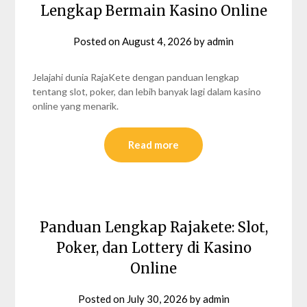
Lengkap Bermain Kasino Online
Posted on
August 4, 2026
by
admin
Jelajahi dunia RajaKete dengan panduan lengkap
tentang slot, poker, dan lebih banyak lagi dalam kasino
online yang menarik.
Read more
Panduan Lengkap Rajakete: Slot,
Poker, dan Lottery di Kasino
Online
Posted on
July 30, 2026
by
admin