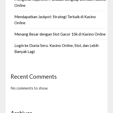
Online
Mendapatkan Jackpot: Strategi Terbaik di Kasino
Online
Menang Besar dengan Slot Gacor 10k di Kasino Online
Login ke Dunia Seru: Kasino Online, Slot, dan Lebih
Banyak Lagi
Recent Comments
No comments to show.