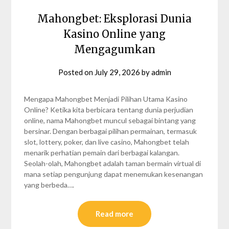
Mahongbet: Eksplorasi Dunia
Kasino Online yang
Mengagumkan
Posted on
July 29, 2026
by
admin
Mengapa Mahongbet Menjadi Pilihan Utama Kasino
Online? Ketika kita berbicara tentang dunia perjudian
online, nama Mahongbet muncul sebagai bintang yang
bersinar. Dengan berbagai pilihan permainan, termasuk
slot, lottery, poker, dan live casino, Mahongbet telah
menarik perhatian pemain dari berbagai kalangan.
Seolah-olah, Mahongbet adalah taman bermain virtual di
mana setiap pengunjung dapat menemukan kesenangan
yang berbeda….
Read more