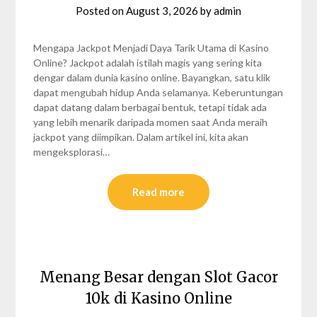
Posted on
August 3, 2026
by
admin
Mengapa Jackpot Menjadi Daya Tarik Utama di Kasino
Online? Jackpot adalah istilah magis yang sering kita
dengar dalam dunia kasino online. Bayangkan, satu klik
dapat mengubah hidup Anda selamanya. Keberuntungan
dapat datang dalam berbagai bentuk, tetapi tidak ada
yang lebih menarik daripada momen saat Anda meraih
jackpot yang diimpikan. Dalam artikel ini, kita akan
mengeksplorasi…
Read more
Menang Besar dengan Slot Gacor
10k di Kasino Online