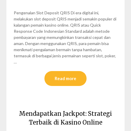
Pengenalan Slot Deposit QRIS Di era digital ini,
melakukan slot deposit QRIS menjadi semakin populer di
kalangan pemain kasino online. QRIS atau Quick
Response Code Indonesian Standard adalah metode
pembayaran yang memungkinkan transaksi cepat dan
aman. Dengan menggunakan QRIS, para pemain bisa
menikmati pengalaman bermain tanpa hambatan,
termasuk di berbagai jenis permainan seperti slot, poker,
…
Read more
Mendapatkan Jackpot: Strategi
Terbaik di Kasino Online