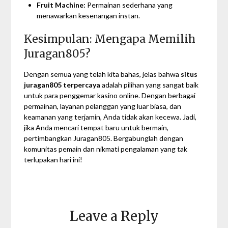
Fruit Machine:
Permainan sederhana yang
menawarkan kesenangan instan.
Kesimpulan: Mengapa Memilih
Juragan805?
Dengan semua yang telah kita bahas, jelas bahwa
situs
juragan805 terpercaya
adalah pilihan yang sangat baik
untuk para penggemar kasino online. Dengan berbagai
permainan, layanan pelanggan yang luar biasa, dan
keamanan yang terjamin, Anda tidak akan kecewa. Jadi,
jika Anda mencari tempat baru untuk bermain,
pertimbangkan Juragan805. Bergabunglah dengan
komunitas pemain dan nikmati pengalaman yang tak
terlupakan hari ini!
Leave a Reply