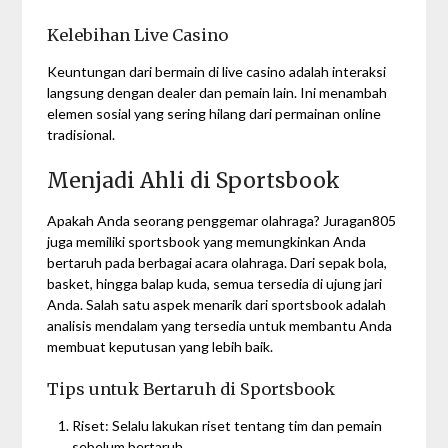
Kelebihan Live Casino
Keuntungan dari bermain di live casino adalah interaksi
langsung dengan dealer dan pemain lain. Ini menambah
elemen sosial yang sering hilang dari permainan online
tradisional.
Menjadi Ahli di Sportsbook
Apakah Anda seorang penggemar olahraga? Juragan805
juga memiliki sportsbook yang memungkinkan Anda
bertaruh pada berbagai acara olahraga. Dari sepak bola,
basket, hingga balap kuda, semua tersedia di ujung jari
Anda. Salah satu aspek menarik dari sportsbook adalah
analisis mendalam yang tersedia untuk membantu Anda
membuat keputusan yang lebih baik.
Tips untuk Bertaruh di Sportsbook
Riset: Selalu lakukan riset tentang tim dan pemain
sebelum bertaruh.