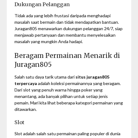
Dukungan Pelanggan
Tidak ada yang lebih frustasi daripada menghadapi
masalah saat bermain dan tidak mendapatkan bantuan.
Juragan805 menawarkan dukungan pelanggan 24/7, siap
menjawab pertanyaan dan membantu menyelesaikan
masalah yang mungkin Anda hadapi.
Beragam Permainan Menarik di
Juragan805
Salah satu daya tarik utama dari
situs juragan805
terpercaya
adalah koleksi permainannya yang beragam.
Dari slot yang penuh warna hingga poker yang
menantang, ada banyak pilihan untuk setiap jenis
pemain. Mari kita lihat beberapa kategori permainan yang
ditawarkan.
Slot
Slot adalah salah satu permainan paling populer di dunia