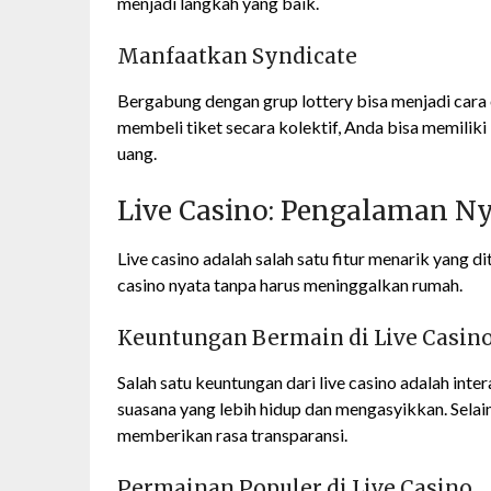
menjadi langkah yang baik.
Manfaatkan Syndicate
Bergabung dengan grup lottery bisa menjadi car
membeli tiket secara kolektif, Anda bisa memili
uang.
Live Casino: Pengalaman Ny
Live casino adalah salah satu fitur menarik yang 
casino nyata tanpa harus meninggalkan rumah.
Keuntungan Bermain di Live Casin
Salah satu keuntungan dari live casino adalah inte
suasana yang lebih hidup dan mengasyikkan. Selain
memberikan rasa transparansi.
Permainan Populer di Live Casino