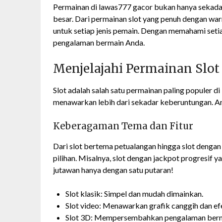
Permainan di lawas777 gacor bukan hanya sekadar
besar. Dari permainan slot yang penuh dengan wa
untuk setiap jenis pemain. Dengan memahami seti
pengalaman bermain Anda.
Menjelajahi Permainan Slot
Slot adalah salah satu permainan paling populer di
menawarkan lebih dari sekadar keberuntungan. An
Keberagaman Tema dan Fitur
Dari slot bertema petualangan hingga slot dengan
pilihan. Misalnya, slot dengan jackpot progresif
jutawan hanya dengan satu putaran!
Slot klasik: Simpel dan mudah dimainkan.
Slot video: Menawarkan grafik canggih dan e
Slot 3D: Mempersembahkan pengalaman berm