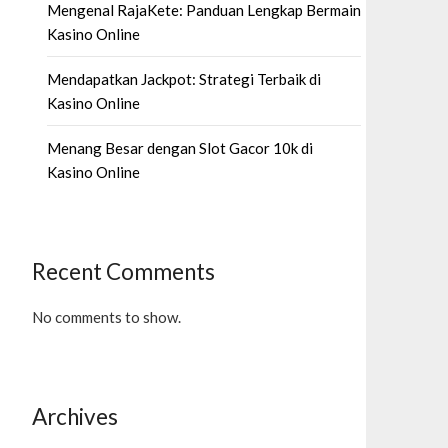
Mengenal RajaKete: Panduan Lengkap Bermain
Kasino Online
Mendapatkan Jackpot: Strategi Terbaik di
Kasino Online
Menang Besar dengan Slot Gacor 10k di
Kasino Online
Recent Comments
No comments to show.
Archives