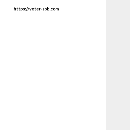
https://veter-spb.com