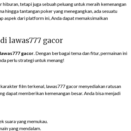
 hiburan, tetapi juga sebuah peluang untuk meraih kemenangan
rna hingga tantangan poker yang menegangkan, ada sesuatu
ap aspek dari platform ini, Anda dapat memaksimalkan
 di lawas777 gacor
lawas777 gacor
. Dengan berbagai tema dan fitur, permainan ini
da perlu strategi untuk menang!
 karakter film terkenal, lawas777 gacor menyediakan ratusan
 yang dapat memberikan kemenangan besar. Anda bisa menjadi
fek suara yang memukau.
ain yang mendalam.