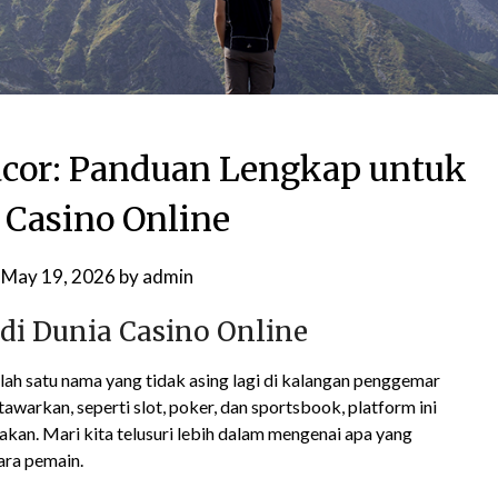
cor: Panduan Lengkap untuk
Casino Online
n
May 19, 2026
by
admin
di Dunia Casino Online
lah satu nama yang tidak asing lagi di kalangan penggemar
warkan, seperti slot, poker, dan sportsbook, platform ini
an. Mari kita telusuri lebih dalam mengenai apa yang
ara pemain.