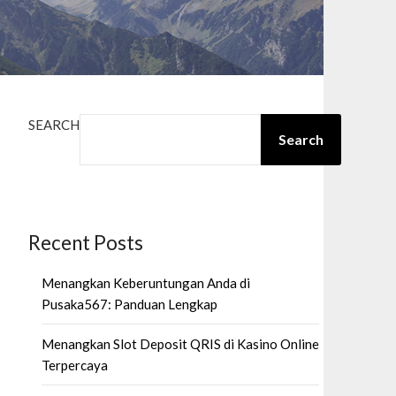
SEARCH
Search
Recent Posts
Menangkan Keberuntungan Anda di
Pusaka567: Panduan Lengkap
Menangkan Slot Deposit QRIS di Kasino Online
Terpercaya