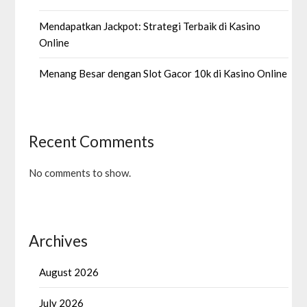
Mendapatkan Jackpot: Strategi Terbaik di Kasino
Online
Menang Besar dengan Slot Gacor 10k di Kasino Online
Recent Comments
No comments to show.
Archives
August 2026
July 2026