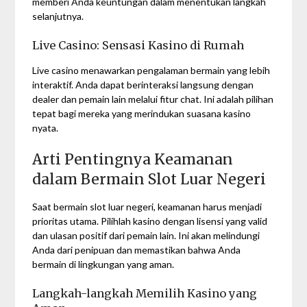
memberi Anda keuntungan dalam menentukan langkah
selanjutnya.
Live Casino: Sensasi Kasino di Rumah
Live casino menawarkan pengalaman bermain yang lebih
interaktif. Anda dapat berinteraksi langsung dengan
dealer dan pemain lain melalui fitur chat. Ini adalah pilihan
tepat bagi mereka yang merindukan suasana kasino
nyata.
Arti Pentingnya Keamanan
dalam Bermain Slot Luar Negeri
Saat bermain slot luar negeri, keamanan harus menjadi
prioritas utama. Pilihlah kasino dengan lisensi yang valid
dan ulasan positif dari pemain lain. Ini akan melindungi
Anda dari penipuan dan memastikan bahwa Anda
bermain di lingkungan yang aman.
Langkah-langkah Memilih Kasino yang