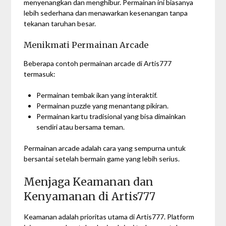
menyenangkan dan menghibur. Permainan ini biasanya
lebih sederhana dan menawarkan kesenangan tanpa
tekanan taruhan besar.
Menikmati Permainan Arcade
Beberapa contoh permainan arcade di Artis777
termasuk:
Permainan tembak ikan yang interaktif.
Permainan puzzle yang menantang pikiran.
Permainan kartu tradisional yang bisa dimainkan
sendiri atau bersama teman.
Permainan arcade adalah cara yang sempurna untuk
bersantai setelah bermain game yang lebih serius.
Menjaga Keamanan dan
Kenyamanan di Artis777
Keamanan adalah prioritas utama di Artis777. Platform