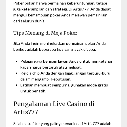
Poker bukan hanya permainan keberuntungan, tetapi
juga keterampilan dan strategi. Di Artis777, Anda dapat
menguji kemampuan poker Anda melawan pemain lain
dari seluruh dunia.
Tips Menang di Meja Poker
Jika Anda ingin meningkatkan permainan poker Anda,
berikut adalah beberapa tips yang layak dicoba:
Pelajari gaya bermain lawan Anda untuk mengetahui
kapan harus bertaruh atau melipat.
Kelola chip Anda dengan bijak, jangan terburu-buru
dalam mengambil keputusan.
Latihan membuat sempurna, gunakan mode gratis
untuk berlatih.
Pengalaman Live Casino di
Artis777
Salah satu fitur yang paling menarik dari Artis777 adalah