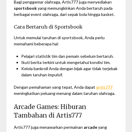
Bagi penggemar olahraga, Artis777 juga menyediakan
sportsbook
yang memungkinkan Anda bertaruh pada
berbagai event olahraga, dari sepak bola hingga basket.
Cara Bertaruh di Sportsbook
Untuk memulai taruhan di sportsbook, Anda perlu
memahami beberapa hal:
Pelajari statistik tim dan pemain sebelum bertaruh.
Ikuti berita terkini untuk mengetahui kondisi tim.
Kelola bankroll Anda dengan bijak agar tidak terjebak
dalam taruhan impulsif.
Dengan pemahaman yang tepat, Anda dapat
artis777
meningkatkan peluang menang dalam taruhan olahraga.
Arcade Games: Hiburan
Tambahan di Artis777
Artis777 juga menawarkan permainan
arcade
yang