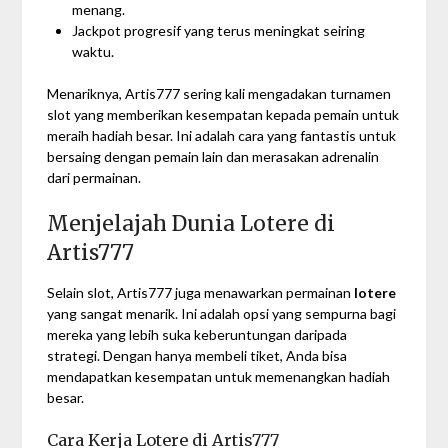
menang.
Jackpot progresif yang terus meningkat seiring
waktu.
Menariknya, Artis777 sering kali mengadakan turnamen
slot yang memberikan kesempatan kepada pemain untuk
meraih hadiah besar. Ini adalah cara yang fantastis untuk
bersaing dengan pemain lain dan merasakan adrenalin
dari permainan.
Menjelajah Dunia Lotere di
Artis777
Selain slot, Artis777 juga menawarkan permainan
lotere
yang sangat menarik. Ini adalah opsi yang sempurna bagi
mereka yang lebih suka keberuntungan daripada
strategi. Dengan hanya membeli tiket, Anda bisa
mendapatkan kesempatan untuk memenangkan hadiah
besar.
Cara Kerja Lotere di Artis777