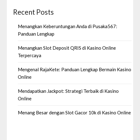
Recent Posts
Menangkan Keberuntungan Anda di Pusaka567:
Panduan Lengkap
Menangkan Slot Deposit QRIS di Kasino Online
Terpercaya
Mengenal RajaKete: Panduan Lengkap Bermain Kasino
Online
Mendapatkan Jackpot: Strategi Terbaik di Kasino
Online
Menang Besar dengan Slot Gacor 10k di Kasino Online