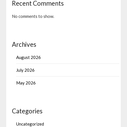
Recent Comments
No comments to show.
Archives
August 2026
July 2026
May 2026
Categories
Uncategorized