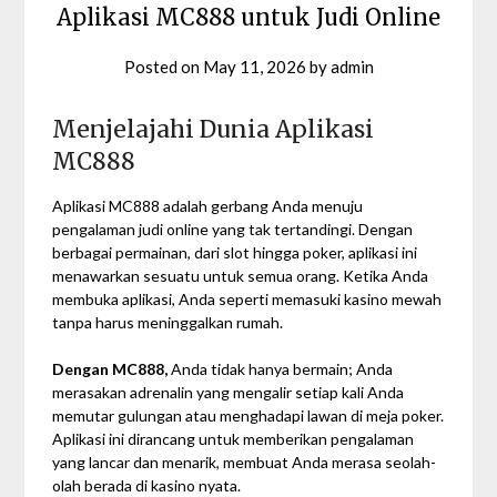
Aplikasi MC888 untuk Judi Online
Posted on
May 11, 2026
by
admin
Menjelajahi Dunia Aplikasi
MC888
Aplikasi MC888 adalah gerbang Anda menuju
pengalaman judi online yang tak tertandingi. Dengan
berbagai permainan, dari slot hingga poker, aplikasi ini
menawarkan sesuatu untuk semua orang. Ketika Anda
membuka aplikasi, Anda seperti memasuki kasino mewah
tanpa harus meninggalkan rumah.
Dengan MC888,
Anda tidak hanya bermain; Anda
merasakan adrenalin yang mengalir setiap kali Anda
memutar gulungan atau menghadapi lawan di meja poker.
Aplikasi ini dirancang untuk memberikan pengalaman
yang lancar dan menarik, membuat Anda merasa seolah-
olah berada di kasino nyata.