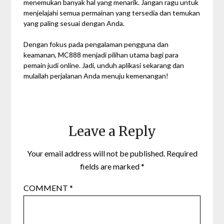
menemukan banyak hal yang menarik. Jangan ragu untuk
menjelajahi semua permainan yang tersedia dan temukan
yang paling sesuai dengan Anda.
Dengan fokus pada pengalaman pengguna dan
keamanan, MC888 menjadi pilihan utama bagi para
pemain judi online. Jadi, unduh aplikasi sekarang dan
mulailah perjalanan Anda menuju kemenangan!
Leave a Reply
Your email address will not be published.
Required
fields are marked
*
COMMENT
*