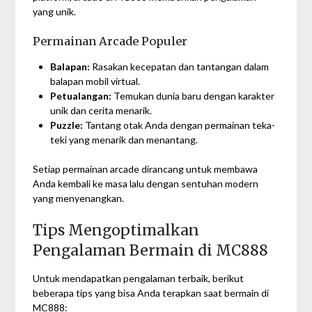
yang unik.
Permainan Arcade Populer
Balapan:
Rasakan kecepatan dan tantangan dalam
balapan mobil virtual.
Petualangan:
Temukan dunia baru dengan karakter
unik dan cerita menarik.
Puzzle:
Tantang otak Anda dengan permainan teka-
teki yang menarik dan menantang.
Setiap permainan arcade dirancang untuk membawa
Anda kembali ke masa lalu dengan sentuhan modern
yang menyenangkan.
Tips Mengoptimalkan
Pengalaman Bermain di MC888
Untuk mendapatkan pengalaman terbaik, berikut
beberapa tips yang bisa Anda terapkan saat bermain di
MC888: