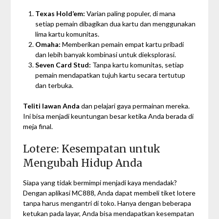
Texas Hold’em:
Varian paling populer, di mana
setiap pemain dibagikan dua kartu dan menggunakan
lima kartu komunitas.
Omaha:
Memberikan pemain empat kartu pribadi
dan lebih banyak kombinasi untuk dieksplorasi.
Seven Card Stud:
Tanpa kartu komunitas, setiap
pemain mendapatkan tujuh kartu secara tertutup
dan terbuka.
Teliti lawan Anda
dan pelajari gaya permainan mereka.
Ini bisa menjadi keuntungan besar ketika Anda berada di
meja final.
Lotere: Kesempatan untuk
Mengubah Hidup Anda
Siapa yang tidak bermimpi menjadi kaya mendadak?
Dengan aplikasi MC888, Anda dapat membeli tiket lotere
tanpa harus mengantri di toko. Hanya dengan beberapa
ketukan pada layar, Anda bisa mendapatkan kesempatan