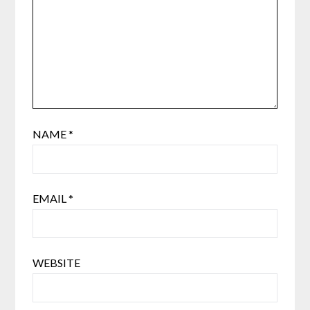
NAME
*
EMAIL
*
WEBSITE