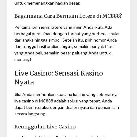
untuk memenangkan hadiah besar.
Bagaimana Cara Bermain Lotere di MC888?
Pertama, pilih jenis lotere yang ingin Anda ikuti. Ada
berbagai permainan dengan format yang berbeda, mulai
dari angka hingga simbol. Setelah itu, pilih nomor Anda
dan tunggu hasil undian.
Ingat,
semakin banyak tiket
yang Anda beli, semakin besar peluang Anda untuk
menang!
Live Casino: Sensasi Kasino
Nyata
Jika Anda merindukan suasana kasino yang sebenarnya,
live casino di MC888 adalah solusi yang tepat. Anda
dapat berinteraksi dengan dealer nyata dan pemain lain
secara langsung.
Keunggulan Live Casino