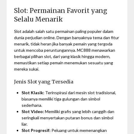
Slot: Permainan Favorit yang
Selalu Menarik
Slot adalah salah satu permainan paling populer dalam
dunia perjudian online. Dengan banyaknya tema dan fitur
menarik, tidak heran jika banyak pemain yang tergoda
untuk mencoba peruntungannya. MC888 menawarkan
berbagai pilihan slot, dari yang klasik hingga modern,
memastikan setiap pemain menemukan sesuatu yang
mereka sukai.
Jenis Slot yang Tersedia
Slot Klasik:
Terinspirasi dari mesin slot tradisional,
biasanya memiliki tiga gulungan dan simbol
sederhana.
Slot Video:
Memiliki grafis yang lebih canggih dan
seringkali menyertakan putaran bonus dan simbol
liar.
Slot Progresif:
Peluang untuk memenangkan